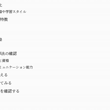
化
格や学習スタイル
特徴
塾
導法の確認
と資格
ミュニケーション能力
える
てみる
を確認する