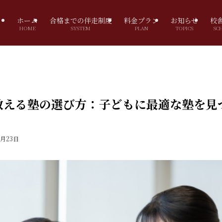
ホーム
合格までの伴走制度
料金プラン
お知らせ
校
HOME
SYSTEM
PLAN
TOPICS
SC
教える塾の選び方：子どもに最適な塾を見
2月23日