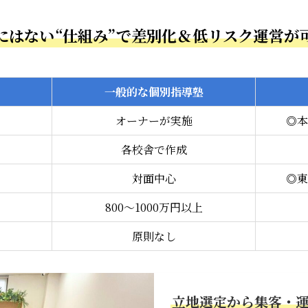
にはない“仕組み”で差別化＆低リスク運営が
一般的な個別指導塾
オーナーが実施
◎本
各校舎で作成
対面中心
◎東
800〜1000万円以上
原則なし
立地選定から集客・