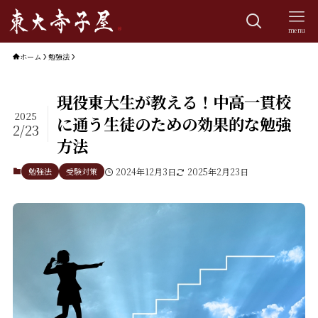
menu
ホーム
勉強法
現役東大生が教える！中高一貫校
2025
に通う生徒のための効果的な勉強
2/23
方法
勉強法
受験対策
2024年12月3日
2025年2月23日