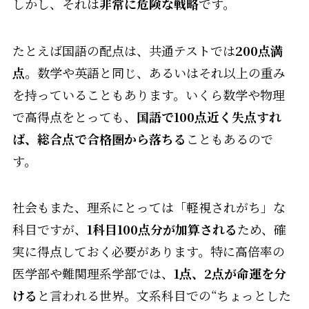
しかし、それは
非常に危険な戦略
です。
たとえば国語の配点は、共通テストでは
200点満
点
。数学や英語と同じ、あるいはそれ以上の重み
を持っていることもあります。いくら数学や物理
で高得点をとっても、
国語で100点近く失点すれ
ば、総合点で合格圏から落ちる
こともあるので
す。
社会もまた、理系にとっては「軽視されがち」な
科目ですが、
1科目100点分が加算される
ため、確
実に得点しておく必要があります。特に高倍率の
医学部や難関理系学部では、
1点、2点が命運を分
ける
と言われる世界。文系科目での“ちょっとした